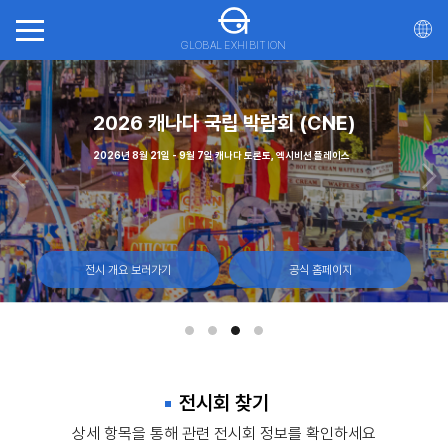
GLOBAL EXHIBITION
회(ITTS)
가스
2026 캐나다 국립 박람회 (CNE)
20
일, 몬트리올 캐나다
 - 12일, 라스베이거스 컨벤션 센터
2026년 8월 21일 - 9월 7일 캐나다 토론토, 엑시비션 플레이스
2026년 10월 21일 - 23일 마
전시 개요 보러가기
전시 개요 보러가기
전시 개요 보러가기
공식 홈페이지
공식 홈페이지
공식 홈페이지
전시회 찾기
상세 항목을 통해 관련 전시회 정보를 확인하세요