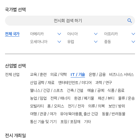
국가별 선택
전체 국가
산업별 선택
전체 산업
교육 / 훈련
의료 / 약학
IT / 기술
은행 / 금융
비즈니스 서비스
산업 공학 / 재료
엔터테인먼트 / 미디어
과학 / 연구
웰니스 / 건강 / 스포츠
건축 / 건설
예술 / 공예
식품 / 음료
농업 / 임업
전력 / 에너지
환경 / 폐기물
패션 / 뷰티
물류 / 운송
모빌리티
홈 / 오피스
전기 / 전자
의류 / 의복
보안 / 방위
여행 / 관광 / 여가
유아/육아용품, 출산 건강
동물 / 반려동물
통신 기술 및 기기
포장 / 포장재
기타
전시 개최일