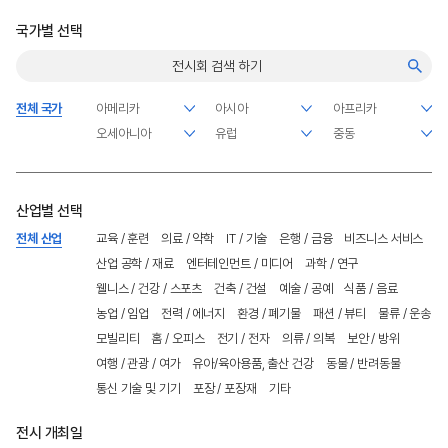
국가별 선택
전체 국가
산업별 선택
전체 산업
교육 / 훈련
의료 / 약학
IT / 기술
은행 / 금융
비즈니스 서비스
산업 공학 / 재료
엔터테인먼트 / 미디어
과학 / 연구
웰니스 / 건강 / 스포츠
건축 / 건설
예술 / 공예
식품 / 음료
농업 / 임업
전력 / 에너지
환경 / 폐기물
패션 / 뷰티
물류 / 운송
모빌리티
홈 / 오피스
전기 / 전자
의류 / 의복
보안 / 방위
여행 / 관광 / 여가
유아/육아용품, 출산 건강
동물 / 반려동물
통신 기술 및 기기
포장 / 포장재
기타
전시 개최일