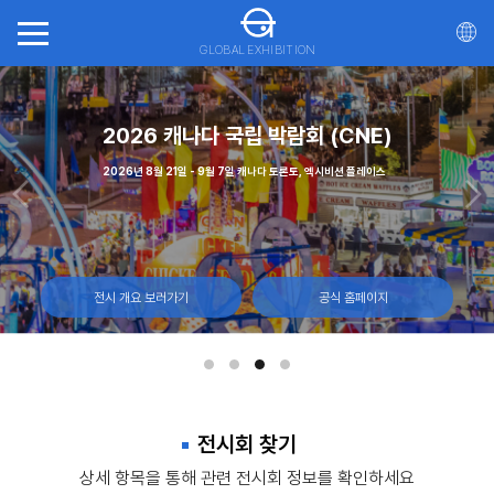
GLOBAL EXHIBITION
회(ITTS)
가스
2026 캐나다 국립 박람회 (CNE)
20
일, 몬트리올 캐나다
 - 12일, 라스베이거스 컨벤션 센터
2026년 8월 21일 - 9월 7일 캐나다 토론토, 엑시비션 플레이스
2026년 10월 21일 - 23일 마
전시 개요 보러가기
전시 개요 보러가기
전시 개요 보러가기
공식 홈페이지
공식 홈페이지
공식 홈페이지
전시회 찾기
상세 항목을 통해 관련 전시회 정보를 확인하세요