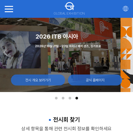
GLOBAL EXHIBITION
회(ITTS)
(CNE)
가스
2026 ITB 아시아
일, 몬트리올 캐나다
월 7일 캐나다 토론토, 엑시비션 플레이스
 - 12일, 라스베이거스 컨벤션 센터
2026년 10월 21일 - 23일 마리나 베이 샌즈, 싱가포르
전시 개요 보러가기
전시 개요 보러가기
전시 개요 보러가기
전시 개요 보러가기
공식 홈페이지
공식 홈페이지
공식 홈페이지
공식 홈페이지
전시회 찾기
상세 항목을 통해 관련 전시회 정보를 확인하세요