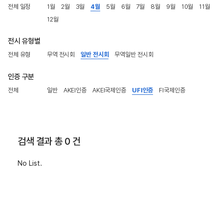
전체 일정
1월
2월
3월
4월
5월
6월
7월
8월
9월
10월
11월
12월
전시 유형별
전체 유형
무역 전시회
일반 전시회
무역일반 전시회
인증 구분
전체
일반
AKEI인증
AKEI국제인증
UFI인증
FI국제인증
검색 결과 총 0 건
No List.