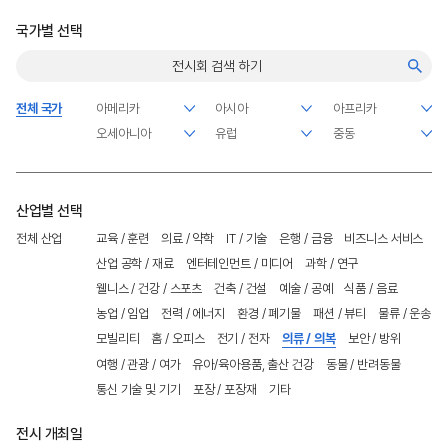
국가별 선택
전체 국가
산업별 선택
전체 산업
교육 / 훈련
의료 / 약학
IT / 기술
은행 / 금융
비즈니스 서비스
산업 공학 / 재료
엔터테인먼트 / 미디어
과학 / 연구
웰니스 / 건강 / 스포츠
건축 / 건설
예술 / 공예
식품 / 음료
농업 / 임업
전력 / 에너지
환경 / 폐기물
패션 / 뷰티
물류 / 운송
모빌리티
홈 / 오피스
전기 / 전자
의류 / 의복
보안 / 방위
여행 / 관광 / 여가
유아/육아용품, 출산 건강
동물 / 반려동물
통신 기술 및 기기
포장 / 포장재
기타
전시 개최일