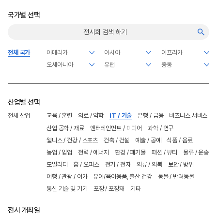
국가별 선택
전체 국가
산업별 선택
전체 산업
교육 / 훈련
의료 / 약학
IT / 기술
은행 / 금융
비즈니스 서비스
산업 공학 / 재료
엔터테인먼트 / 미디어
과학 / 연구
웰니스 / 건강 / 스포츠
건축 / 건설
예술 / 공예
식품 / 음료
농업 / 임업
전력 / 에너지
환경 / 폐기물
패션 / 뷰티
물류 / 운송
모빌리티
홈 / 오피스
전기 / 전자
의류 / 의복
보안 / 방위
여행 / 관광 / 여가
유아/육아용품, 출산 건강
동물 / 반려동물
통신 기술 및 기기
포장 / 포장재
기타
전시 개최일