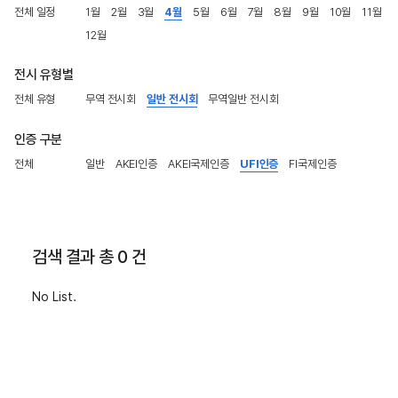
전체 일정
1월
2월
3월
4월
5월
6월
7월
8월
9월
10월
11월
12월
전시 유형별
전체 유형
무역 전시회
일반 전시회
무역일반 전시회
인증 구분
전체
일반
AKEI인증
AKEI국제인증
UFI인증
FI국제인증
검색 결과 총 0 건
No List.