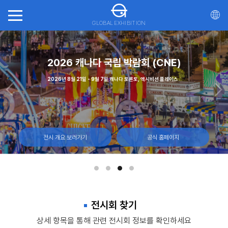
GLOBAL EXHIBITION
회(ITTS)
가스
2026 캐나다 국립 박람회 (CNE)
20
일, 몬트리올 캐나다
 - 12일, 라스베이거스 컨벤션 센터
2026년 8월 21일 - 9월 7일 캐나다 토론토, 엑시비션 플레이스
2026년 10월 21일 - 23일 마
전시 개요 보러가기
전시 개요 보러가기
전시 개요 보러가기
공식 홈페이지
공식 홈페이지
공식 홈페이지
전시회 찾기
상세 항목을 통해 관련 전시회 정보를 확인하세요