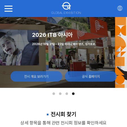
GLOBAL EXHIBITION
회(ITTS)
(CNE)
가스
2026 ITB 아시아
일, 몬트리올 캐나다
월 7일 캐나다 토론토, 엑시비션 플레이스
 - 12일, 라스베이거스 컨벤션 센터
2026년 10월 21일 - 23일 마리나 베이 샌즈, 싱가포르
전시 개요 보러가기
전시 개요 보러가기
전시 개요 보러가기
전시 개요 보러가기
공식 홈페이지
공식 홈페이지
공식 홈페이지
공식 홈페이지
전시회 찾기
상세 항목을 통해 관련 전시회 정보를 확인하세요