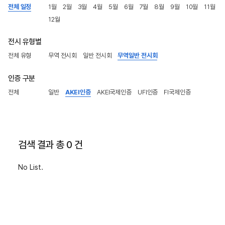
전체 일정
1월
2월
3월
4월
5월
6월
7월
8월
9월
10월
11월
12월
전시 유형별
전체 유형
무역 전시회
일반 전시회
무역일반 전시회
인증 구분
전체
일반
AKEI인증
AKEI국제인증
UFI인증
FI국제인증
검색 결과 총 0 건
No List.