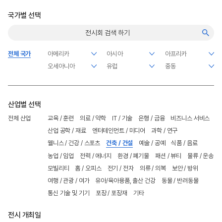
국가별 선택
전체 국가
산업별 선택
전체 산업
교육 / 훈련
의료 / 약학
IT / 기술
은행 / 금융
비즈니스 서비스
산업 공학 / 재료
엔터테인먼트 / 미디어
과학 / 연구
웰니스 / 건강 / 스포츠
건축 / 건설
예술 / 공예
식품 / 음료
농업 / 임업
전력 / 에너지
환경 / 폐기물
패션 / 뷰티
물류 / 운송
모빌리티
홈 / 오피스
전기 / 전자
의류 / 의복
보안 / 방위
여행 / 관광 / 여가
유아/육아용품, 출산 건강
동물 / 반려동물
통신 기술 및 기기
포장 / 포장재
기타
전시 개최일