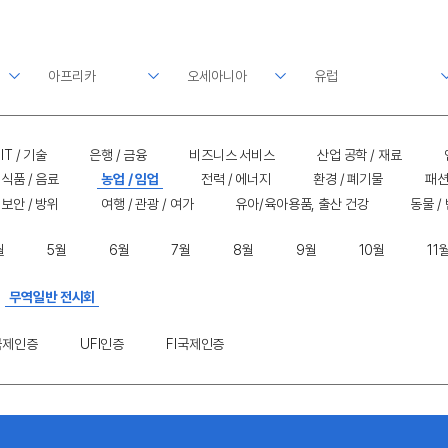
IT / 기술
은행 / 금융
비즈니스 서비스
산업 공학 / 재료
식품 / 음료
농업 / 임업
전력 / 에너지
환경 / 폐기물
패션
보안 / 방위
여행 / 관광 / 여가
유아/육아용품, 출산 건강
동물 /
월
5월
6월
7월
8월
9월
10월
11
무역일반 전시회
I국제인증
UFI인증
FI국제인증