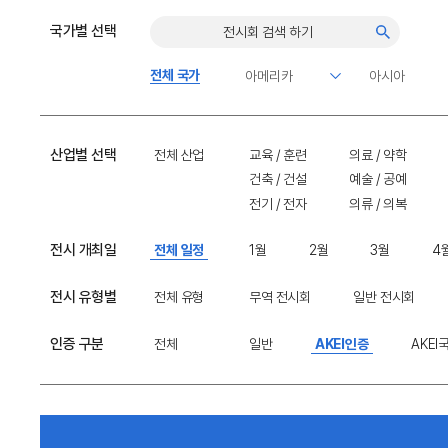
국가별 선택
전체 국가
산업별 선택
전체 산업
교육 / 훈련
의료 / 약학
건축 / 건설
예술 / 공예
전기 / 전자
의류 / 의복
전시 개최일
전체 일정
1월
2월
3월
4
전시 유형별
전체 유형
무역 전시회
일반 전시회
인증 구분
전체
일반
AKEI인증
AKE