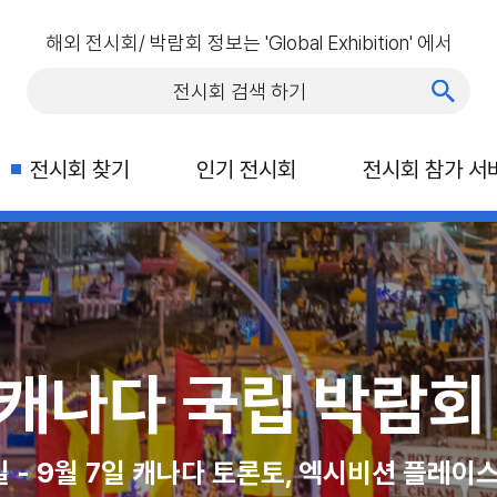
해외 전시회/ 박람회 정보는 'Global Exhibition' 에서
전시회 찾기
인기 전시회
전시회 참가 서
행 박람회(ITTS)
C 라스베가스
 캐나다 국립 박람회 
2026 
캐나다
일, 라스베이거스 컨벤션 센터
1일 - 9월 7일 캐나다 토론토, 엑시비션 플레이
2026년 10월 21일 - 23일