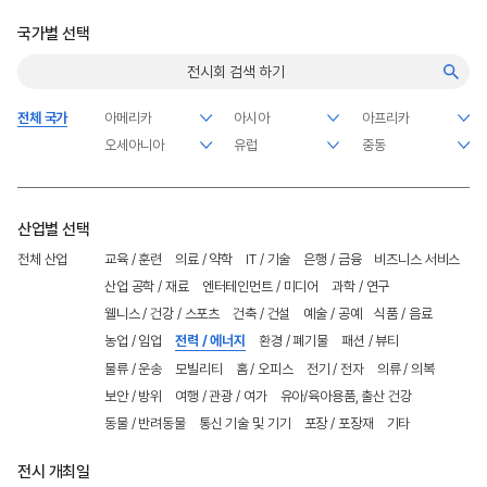
국가별 선택
전체 국가
산업별 선택
전체 산업
교육 / 훈련
의료 / 약학
IT / 기술
은행 / 금융
비즈니스 서비스
산업 공학 / 재료
엔터테인먼트 / 미디어
과학 / 연구
웰니스 / 건강 / 스포츠
건축 / 건설
예술 / 공예
식품 / 음료
농업 / 임업
전력 / 에너지
환경 / 폐기물
패션 / 뷰티
물류 / 운송
모빌리티
홈 / 오피스
전기 / 전자
의류 / 의복
보안 / 방위
여행 / 관광 / 여가
유아/육아용품, 출산 건강
동물 / 반려동물
통신 기술 및 기기
포장 / 포장재
기타
전시 개최일