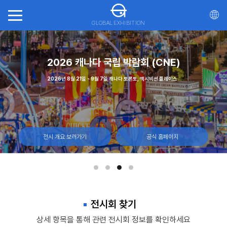
GLOBAL EXHIBITION
회(ITTS)
가스
2026 캐나다 국립 박람회 (CNE)
20
일, 몬트리올 캐나다
 - 12일, 라스베이거스 컨벤션 센터
2026년 8월 21일 - 9월 7일 캐나다 토론토, 엑시비션 플레이스
2026년 10월 21일 - 23일 마
전시 개요 보러가기
전시 개요 보러가기
전시 개요 보러가기
공식 홈페이지
공식 홈페이지
공식 홈페이지
전시회 찾기
상세 항목을 통해 관련 전시회 정보를 확인하세요