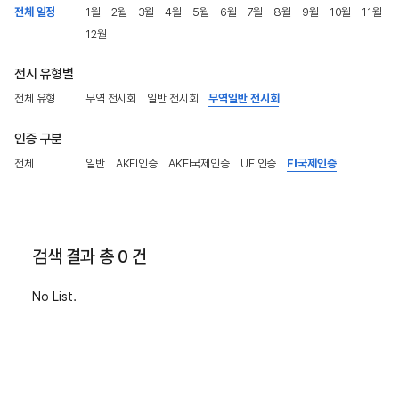
전체 일정
1월
2월
3월
4월
5월
6월
7월
8월
9월
10월
11월
12월
전시 유형별
전체 유형
무역 전시회
일반 전시회
무역일반 전시회
인증 구분
전체
일반
AKEI인증
AKEI국제인증
UFI인증
FI국제인증
검색 결과 총 0 건
No List.