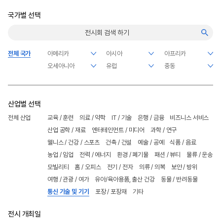
국가별 선택
전체 국가
산업별 선택
전체 산업
교육 / 훈련
의료 / 약학
IT / 기술
은행 / 금융
비즈니스 서비스
산업 공학 / 재료
엔터테인먼트 / 미디어
과학 / 연구
웰니스 / 건강 / 스포츠
건축 / 건설
예술 / 공예
식품 / 음료
농업 / 임업
전력 / 에너지
환경 / 폐기물
패션 / 뷰티
물류 / 운송
모빌리티
홈 / 오피스
전기 / 전자
의류 / 의복
보안 / 방위
여행 / 관광 / 여가
유아/육아용품, 출산 건강
동물 / 반려동물
통신 기술 및 기기
포장 / 포장재
기타
전시 개최일