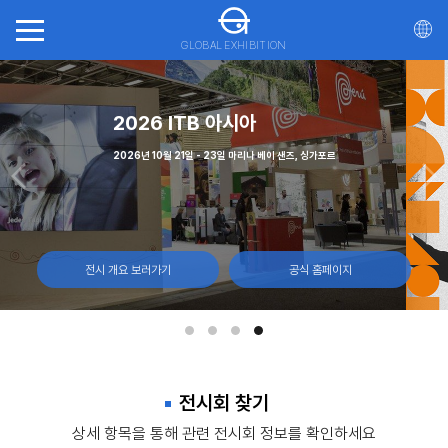
GLOBAL EXHIBITION
회(ITTS)
(CNE)
가스
2026 ITB 아시아
일, 몬트리올 캐나다
월 7일 캐나다 토론토, 엑시비션 플레이스
 - 12일, 라스베이거스 컨벤션 센터
2026년 10월 21일 - 23일 마리나 베이 샌즈, 싱가포르
전시 개요 보러가기
전시 개요 보러가기
전시 개요 보러가기
전시 개요 보러가기
공식 홈페이지
공식 홈페이지
공식 홈페이지
공식 홈페이지
전시회 찾기
상세 항목을 통해 관련 전시회 정보를 확인하세요