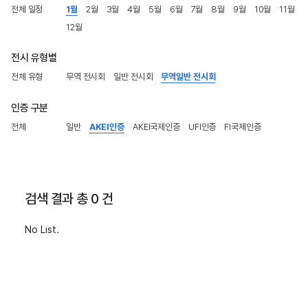
전체 일정
1월
2월
3월
4월
5월
6월
7월
8월
9월
10월
11월
12월
전시 유형별
전체 유형
무역 전시회
일반 전시회
무역일반 전시회
인증 구분
전체
일반
AKEI인증
AKEI국제인증
UFI인증
FI국제인증
검색 결과 총 0 건
No List.