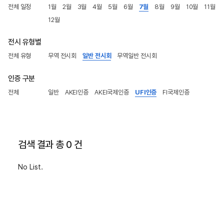
전체 일정
1월
2월
3월
4월
5월
6월
7월
8월
9월
10월
11월
12월
전시 유형별
전체 유형
무역 전시회
일반 전시회
무역일반 전시회
인증 구분
전체
일반
AKEI인증
AKEI국제인증
UFI인증
FI국제인증
검색 결과 총 0 건
No List.