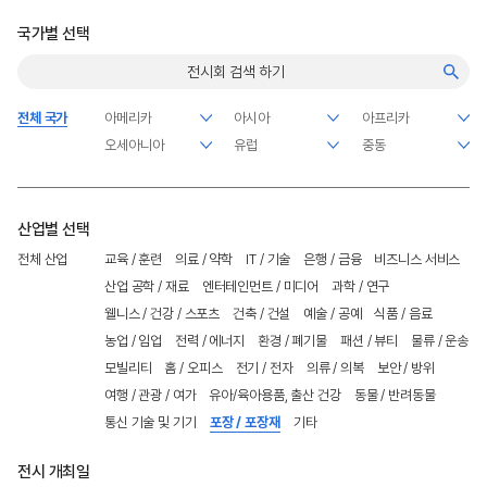
국가별 선택
전체 국가
산업별 선택
전체 산업
교육 / 훈련
의료 / 약학
IT / 기술
은행 / 금융
비즈니스 서비스
산업 공학 / 재료
엔터테인먼트 / 미디어
과학 / 연구
웰니스 / 건강 / 스포츠
건축 / 건설
예술 / 공예
식품 / 음료
농업 / 임업
전력 / 에너지
환경 / 폐기물
패션 / 뷰티
물류 / 운송
모빌리티
홈 / 오피스
전기 / 전자
의류 / 의복
보안 / 방위
여행 / 관광 / 여가
유아/육아용품, 출산 건강
동물 / 반려동물
통신 기술 및 기기
포장 / 포장재
기타
전시 개최일