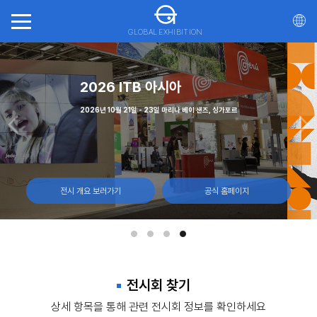
GLOBAL EXHIBITION
회(ITTS)
(CNE)
가스
2026 ITB 아시아
일, 몬트리올 캐나다
월 7일 캐나다 토론토, 엑시비션 플레이스
 - 12일, 라스베이거스 컨벤션 센터
2026년 10월 21일 - 23일 마리나 베이 샌즈, 싱가포르
전시 개요 보러가기
전시 개요 보러가기
전시 개요 보러가기
전시 개요 보러가기
공식 홈페이지
공식 홈페이지
공식 홈페이지
공식 홈페이지
전시회 찾기
상세 항목을 통해 관련 전시회 정보를 확인하세요