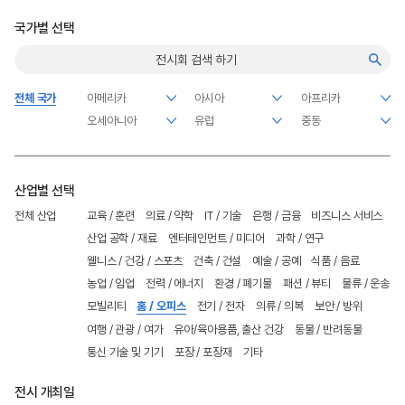
국가별 선택
전체 국가
산업별 선택
전체 산업
교육 / 훈련
의료 / 약학
IT / 기술
은행 / 금융
비즈니스 서비스
산업 공학 / 재료
엔터테인먼트 / 미디어
과학 / 연구
웰니스 / 건강 / 스포츠
건축 / 건설
예술 / 공예
식품 / 음료
농업 / 임업
전력 / 에너지
환경 / 폐기물
패션 / 뷰티
물류 / 운송
모빌리티
홈 / 오피스
전기 / 전자
의류 / 의복
보안 / 방위
여행 / 관광 / 여가
유아/육아용품, 출산 건강
동물 / 반려동물
통신 기술 및 기기
포장 / 포장재
기타
전시 개최일