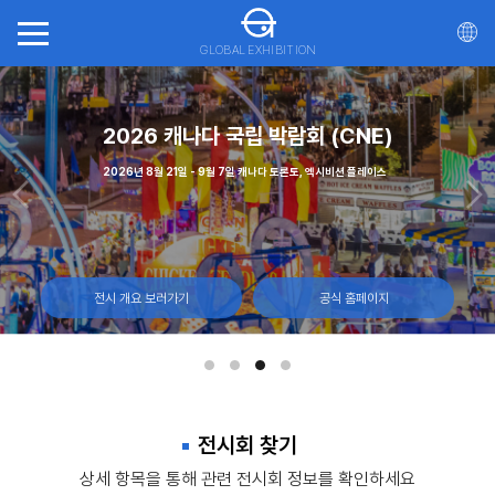
GLOBAL EXHIBITION
회(ITTS)
가스
2026 캐나다 국립 박람회 (CNE)
20
일, 몬트리올 캐나다
 - 12일, 라스베이거스 컨벤션 센터
2026년 8월 21일 - 9월 7일 캐나다 토론토, 엑시비션 플레이스
2026년 10월 21일 - 23일 마
전시 개요 보러가기
전시 개요 보러가기
전시 개요 보러가기
공식 홈페이지
공식 홈페이지
공식 홈페이지
전시회 찾기
상세 항목을 통해 관련 전시회 정보를 확인하세요