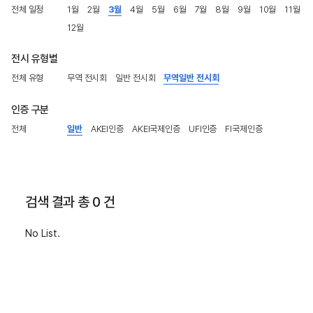
전체 일정
1월
2월
3월
4월
5월
6월
7월
8월
9월
10월
11월
12월
전시 유형별
전체 유형
무역 전시회
일반 전시회
무역일반 전시회
인증 구분
전체
일반
AKEI인증
AKEI국제인증
UFI인증
FI국제인증
검색 결과 총 0 건
No List.