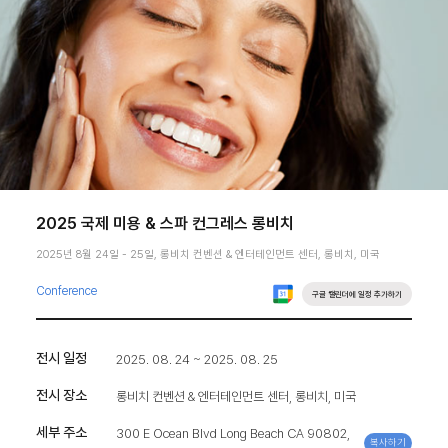
2025 국제 미용 & 스파 컨그레스 롱비치
2025년 8월 24일 - 25일, 롱비치 컨벤션 & 엔터테인먼트 센터, 롱비치, 미국
Conference
구글 캘린더에 일정 추가하기
전시 일정
2025. 08. 24 ~ 2025. 08. 25
전시 장소
롱비치 컨벤션 & 엔터테인먼트 센터, 롱비치, 미국
세부 주소
300 E Ocean Blvd Long Beach CA 90802,
복사하기