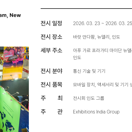
전시 일정
2026. 03. 23 ~ 2026. 03. 2
전시 장소
바랏 만다팜, 뉴델리, 인도
세부 주소
아푸 가르 프라가티 마이단 뉴델리 
인도
전시 분야
통신 기술 및 기기
전시 품목
모바일 장치, 액세서리 및 기기
주 최
전시회 인도 그룹
주 관
Exhibitions India Group