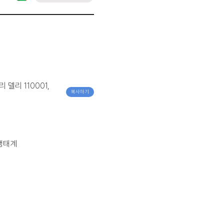
5
델리 110001,
복사하기
 생태계