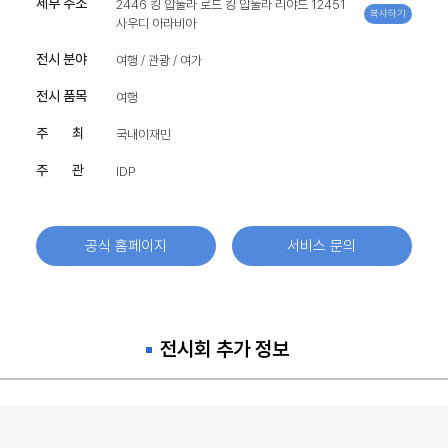
세부 주소
2446 킹 압둘라 로드 킹 압둘라 리야드 12451
복사하기
사우디 아라비아
전시 분야
여행 / 관광 / 여가
전시 품목
여행
주 최
국내이재민
주 관
IDP
공식 홈페이지
서비스 문의
전시회 추가 정보