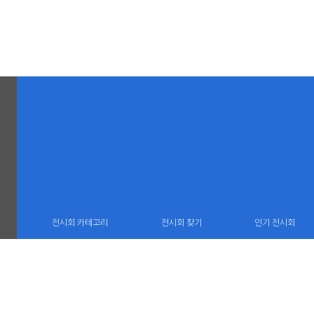
전시회 카테고리
전시회 찾기
인기 전시회
(06732) 서울 서초구 서운로 13 중앙로얄오피스 1606호
TEL : 02 22