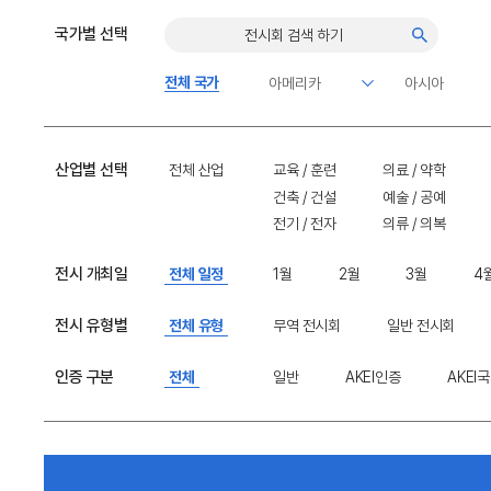
국가별 선택
전체 국가
산업별 선택
전체 산업
교육 / 훈련
의료 / 약학
건축 / 건설
예술 / 공예
전기 / 전자
의류 / 의복
전시 개최일
전체 일정
1월
2월
3월
4
전시 유형별
전체 유형
무역 전시회
일반 전시회
인증 구분
전체
일반
AKEI인증
AKEI