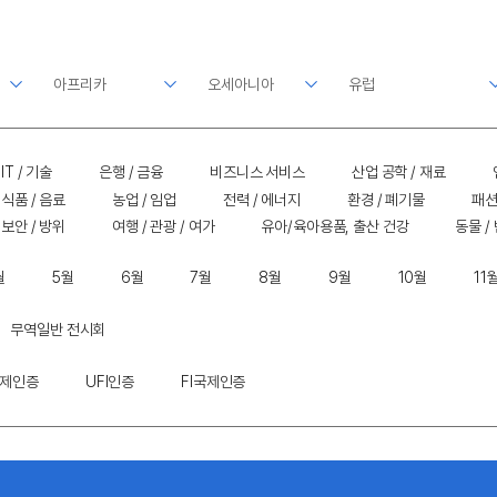
IT / 기술
은행 / 금융
비즈니스 서비스
산업 공학 / 재료
식품 / 음료
농업 / 임업
전력 / 에너지
환경 / 폐기물
패션
보안 / 방위
여행 / 관광 / 여가
유아/육아용품, 출산 건강
동물 /
월
5월
6월
7월
8월
9월
10월
11
무역일반 전시회
국제인증
UFI인증
FI국제인증