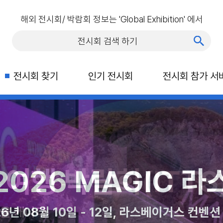
해외 전시회/ 박람회 정보는 'Global Exhibition' 에서
전시회 찾기
인기 전시회
전시회 참가 서
행 박람회(ITTS)
박람회 (CNE)
아시아
26 MAGIC 라스
캐나다
다 토론토, 엑시비션 플레이스
 23일 마리나 베이 샌즈, 싱가포르
08월 10일 - 12일, 라스베이거스 컨벤션 센터