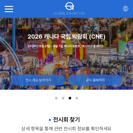
GLOBAL EXHIBITION
회(ITTS)
가스
2026 캐나다 국립 박람회 (CNE)
20
일, 몬트리올 캐나다
 - 12일, 라스베이거스 컨벤션 센터
2026년 8월 21일 - 9월 7일 캐나다 토론토, 엑시비션 플레이스
2026년 10월 21일 - 23일 마
전시 개요 보러가기
전시 개요 보러가기
전시 개요 보러가기
공식 홈페이지
공식 홈페이지
공식 홈페이지
전시회 찾기
상세 항목을 통해 관련 전시회 정보를 확인하세요