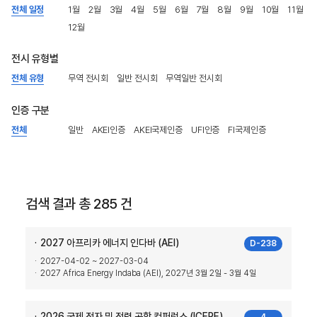
전체 일정
1월
2월
3월
4월
5월
6월
7월
8월
9월
10월
11월
12월
전시 유형별
전체 유형
무역 전시회
일반 전시회
무역일반 전시회
인증 구분
전체
일반
AKEI인증
AKEI국제인증
UFI인증
FI국제인증
검색 결과 총 285 건
2027 아프리카 에너지 인다바 (AEI)
D-238
2027-04-02 ~ 2027-03-04
2027 Africa Energy Indaba (AEI), 2027년 3월 2일 - 3월 4일
2026 국제 전자 및 전력 공학 컨퍼런스 (ICEPE)