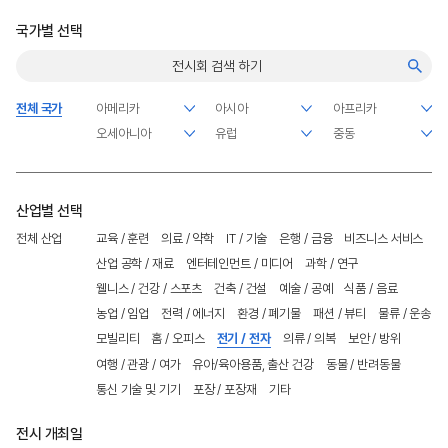
국가별 선택
전체 국가
산업별 선택
전체 산업
교육 / 훈련
의료 / 약학
IT / 기술
은행 / 금융
비즈니스 서비스
산업 공학 / 재료
엔터테인먼트 / 미디어
과학 / 연구
웰니스 / 건강 / 스포츠
건축 / 건설
예술 / 공예
식품 / 음료
농업 / 임업
전력 / 에너지
환경 / 폐기물
패션 / 뷰티
물류 / 운송
모빌리티
홈 / 오피스
전기 / 전자
의류 / 의복
보안 / 방위
여행 / 관광 / 여가
유아/육아용품, 출산 건강
동물 / 반려동물
통신 기술 및 기기
포장 / 포장재
기타
전시 개최일