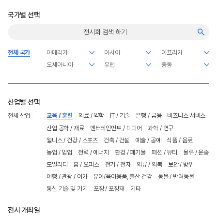
국가별 선택
전체 국가
산업별 선택
전체 산업
교육 / 훈련
의료 / 약학
IT / 기술
은행 / 금융
비즈니스 서비스
산업 공학 / 재료
엔터테인먼트 / 미디어
과학 / 연구
웰니스 / 건강 / 스포츠
건축 / 건설
예술 / 공예
식품 / 음료
농업 / 임업
전력 / 에너지
환경 / 폐기물
패션 / 뷰티
물류 / 운송
모빌리티
홈 / 오피스
전기 / 전자
의류 / 의복
보안 / 방위
여행 / 관광 / 여가
유아/육아용품, 출산 건강
동물 / 반려동물
통신 기술 및 기기
포장 / 포장재
기타
전시 개최일