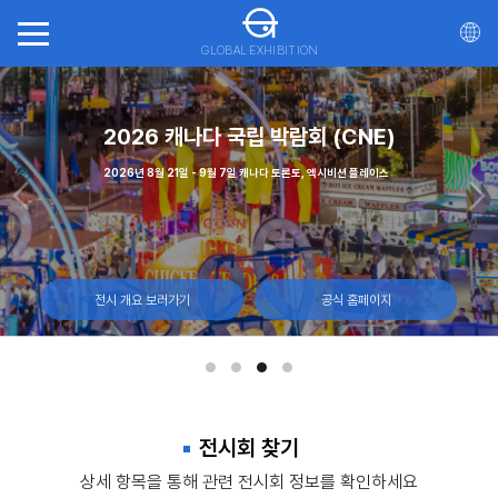
GLOBAL EXHIBITION
회(ITTS)
가스
2026 캐나다 국립 박람회 (CNE)
20
일, 몬트리올 캐나다
 - 12일, 라스베이거스 컨벤션 센터
2026년 8월 21일 - 9월 7일 캐나다 토론토, 엑시비션 플레이스
2026년 10월 21일 - 23일 마
전시 개요 보러가기
전시 개요 보러가기
전시 개요 보러가기
공식 홈페이지
공식 홈페이지
공식 홈페이지
전시회 찾기
상세 항목을 통해 관련 전시회 정보를 확인하세요