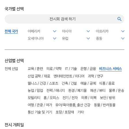
국가별 선택
전체 국가
산업별 선택
전체 산업
교육 / 훈련
의료 / 약학
IT / 기술
은행 / 금융
비즈니스 서비스
산업 공학 / 재료
엔터테인먼트 / 미디어
과학 / 연구
웰니스 / 건강 / 스포츠
건축 / 건설
예술 / 공예
식품 / 음료
농업 / 임업
전력 / 에너지
환경 / 폐기물
패션 / 뷰티
물류 / 운송
모빌리티
홈 / 오피스
전기 / 전자
의류 / 의복
보안 / 방위
여행 / 관광 / 여가
유아/육아용품, 출산 건강
동물 / 반려동물
통신 기술 및 기기
포장 / 포장재
기타
전시 개최일